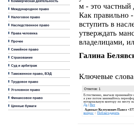
Коммерческая деятельность
м - это частный
Международное право
Как правильно -
Налоговое право
вступить в насл
Наследственное право
утверждать ман
Права человека
владелицами, или
Прочее
Семейное право
Галина Белявс
Страхование
Суд и арбитраж
Таможенное право, ВЭД
Ключевые слова
Трудовое право
Ответов: 1
Уголовное право
Естественно, вначале принимайте 
Финансовое право
а уже потом занимайтесь переофор
нотариальную контору по месту на
Да
|
Нет
Ценные бумаги
Адвокат Колтунович Павел +37
вопрос
::
Поблагодарить