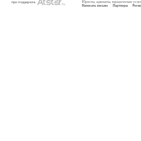
Юристы, адвокаты, юридические услу
Написать письмо
Партнеры
Регла