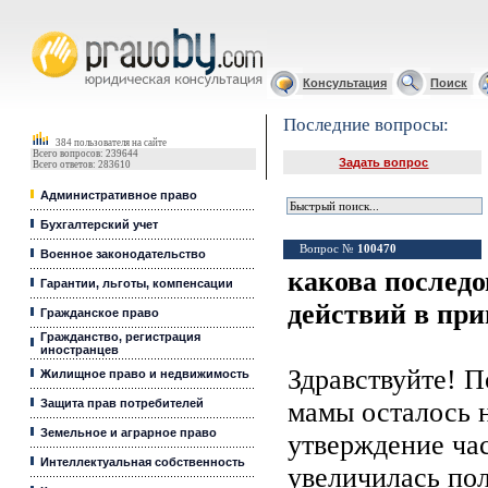
Юридические услуги, Закон, Консультация
Консультация
Поиск
Последние вопросы:
384 пользователя на сайте
Всего вопросов: 239644
Задать вопрос
Всего ответов: 283610
Административное право
Бухгалтерский учет
Вопрос №
100470
Военное законодательство
какова последо
Гарантии, льготы, компенсации
действий в при
Гражданское право
Гражданство, регистрация
иностранцев
Здравствуйте! П
Жилищное право и недвижимость
Защита прав потребителей
мамы осталось 
Земельное и аграрное право
утверждение час
Интеллектуальная собственность
увеличилась по