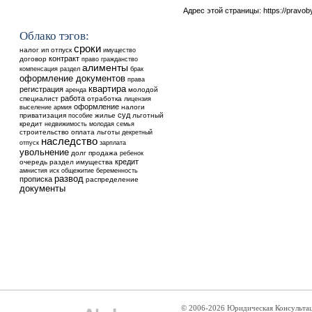
Адрес этой страницы:
https://pravo
Облако тэгов:
сроки
налог
ип
отпуск
имущество
контракт
договор
право
гражданство
алименты
компенсация
раздел
брак
оформление документов
права
квартира
регистрация
аренда
молодой
работа
специалист
отработка
лицензия
оформление
выселение
налоги
армия
суд
приватизация
жилье
льготный
пособие
кредит
недвижимость
молодая семья
строительство
оплата
льготы
декретный
наследство
отпуск
зарплата
увольнение
долг
продажа
ребенок
кредит
очередь
раздел имущества
общежитие
амнистия
иск
беременность
развод
прописка
распределение
документы
© 2006-2026 Юридическая Консульта