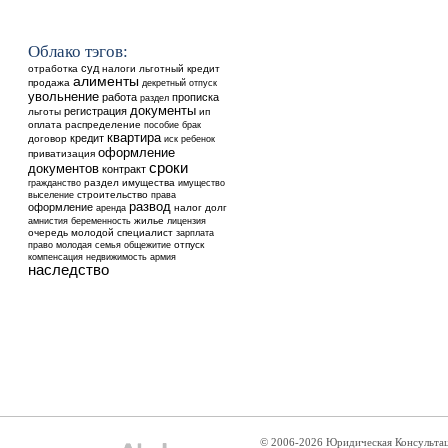
Облако тэгов:
суд
отработка
налоги
льготный кредит
алименты
продажа
декретный отпуск
увольнение
работа
прописка
раздел
документы
регистрация
льготы
ип
оплата
распределение
пособие
брак
квартира
кредит
договор
ребенок
иск
оформление
приватизация
сроки
документов
контракт
раздел имущества
гражданство
имущество
выселение
строительство
права
развод
оформление
аренда
налог
долг
жилье
амнистия
беременность
лицензия
очередь
молодой специалист
зарплата
общежитие
отпуск
право
молодая семья
недвижимость
компенсация
армия
наследство
© 2006-2026 Юридическая Консульта