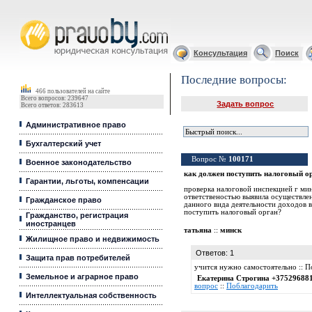
Юридические услуги, Закон, Консультация
Консультация
Поиск
Последние вопросы:
466 пользователей на сайте
Всего вопросов: 239647
Задать вопрос
Всего ответов: 283613
Административное право
Бухгалтерский учет
Вопрос №
100171
Военное законодательство
как должен поступить налоговый о
Гарантии, льготы, компенсации
проверка налоговой инспекцией г ми
ответственостью выявила осуществле
Гражданское право
данного вида деятельности доходов в
поступить налоговый орган?
Гражданство, регистрация
иностранцев
татьяна
::
минск
Жилищное право и недвижимость
Ответов: 1
Защита прав потребителей
учится нужно самостоятельно :: 
Земельное и аграрное право
Екатерина Строгина +37529688
вопрос
::
Поблагодарить
Интеллектуальная собственность