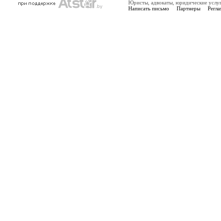
Юристы, адвокаты, юридические услу
Написать письмо
Партнеры
Регла