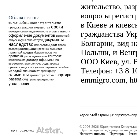
жительство, раз
вопросы регист
Облако тэгов:
в Киеве и киевс
работа
жилье
налог
строительство
сроки
продажа
раздел имущества
недвижимость
оплата
налоги
гражданства Ук
молодая семья
оформление документов
декретный
документы
отпуск
отпуск
имущество
Болгарии, вид н
наследство
льготы
долг
иск
право
регистрация
ребенок
раздел
амнистия
Польши, и Венг
льготный кредит
ип
беременность
прописка
контракт
распределение
ООО Киев, ул. В
оформление
договор
компенсация
выселение
очередь
аренда
лицензия
приватизация
общежитие
зарплата
пособие
Телефон: +3 8 10
кредит
молодой специалист
брак
алименты
квартира
отработка
армия
emmigro.com, ht
развод
суд
права
гражданство
увольнение
Адрес этой страницы:
https://pravob
© 2006-2026 Юридическая Консульта
Юристы, адвокаты, юридические услу
Написать письмо
Партнеры
Регла