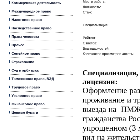
Место работы:
Коммерческая деятельность
Должность:
Международное право
Стаж:
Налоговое право
Специализация:
Наследственное право
Права человека
Рейтинг:
Ответов:
Прочее
Благодарностей:
Семейное право
Количество просмотров анкеты:
Страхование
Суд и арбитраж
Специализация, 
Таможенное право, ВЭД
лицензии:
Трудовое право
Оформление раз
Уголовное право
проживание и т
Финансовое право
выезда на ПМЖ 
Ценные бумаги
гражданства Ро
упрощенном (3 
вид на жительс