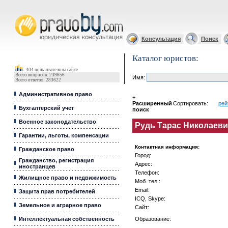
Юрист, адвокат
Консультация
Поиск
Каталог юристов:
404 пользователя на сайте
Всего вопросов: 239656
Имя:
Всего ответов: 283622
Административное право
+
Расширенный
Сортировать:
рей
Бухгалтерский учет
поиск
Военное законодательство
Рудь Тарас Николаеви
Гарантии, льготы, компенсации
Контактная информация:
Гражданское право
Город:
Гражданство, регистрация
Адрес:
иностранцев
Телефон:
Жилищное право и недвижимость
Моб. тел.:
Email:
Защита прав потребителей
ICQ, Skype:
Земельное и аграрное право
Сайт:
Интеллектуальная собственность
Образование: