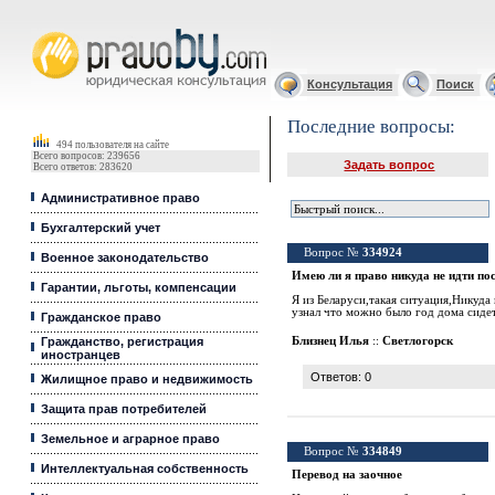
Юридические услуги, Закон, Консультация
Консультация
Поиск
Последние вопросы:
494 пользователя на сайте
Всего вопросов: 239656
Задать вопрос
Всего ответов: 283620
Административное право
Бухгалтерский учет
Вопрос №
334924
Военное законодательство
Имею ли я право никуда не идти пос
Гарантии, льготы, компенсации
Я из Беларуси,такая ситуация,Никуда 
узнал что можно было год дома сидет
Гражданское право
Гражданство, регистрация
Близнец Илья
::
Светлогорск
иностранцев
Ответов: 0
Жилищное право и недвижимость
Защита прав потребителей
Земельное и аграрное право
Вопрос №
334849
Интеллектуальная собственность
Перевод на заочное