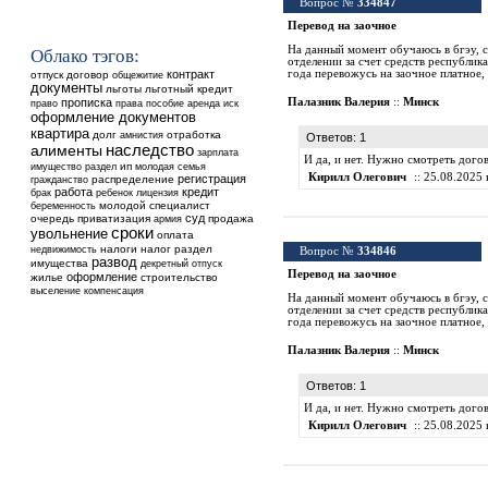
Вопрос №
334847
Перевод на заочное
На данный момент обучаюсь в бгэу, с
Облако тэгов:
отделении за счет средств республик
контракт
года перевожусь на заочное платное,
отпуск
договор
общежитие
документы
льготы
льготный кредит
прописка
Палазник Валерия
::
Минск
аренда
право
права
пособие
иск
оформление документов
квартира
долг
отработка
амнистия
Ответов: 1
наследство
алименты
зарплата
И да, и нет. Нужно смотреть дог
ип
имущество
раздел
молодая семья
Кирилл Олегович
:: 25.08.2025 
регистрация
распределение
гражданство
работа
кредит
ребенок
брак
лицензия
молодой специалист
беременность
суд
очередь
приватизация
продажа
армия
сроки
увольнение
оплата
недвижимость
налоги
налог
раздел
Вопрос №
334846
развод
имущества
декретный отпуск
Перевод на заочное
оформление
жилье
строительство
выселение
компенсация
На данный момент обучаюсь в бгэу, с
отделении за счет средств республик
года перевожусь на заочное платное,
Палазник Валерия
::
Минск
Ответов: 1
И да, и нет. Нужно смотреть дог
Кирилл Олегович
:: 25.08.2025 