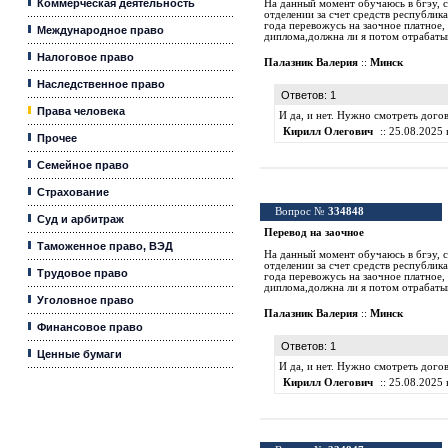
Коммерческая деятельность
На данный момент обучаюсь в бгэу, с
отделении за счет средств республик
года перевожусь на заочное платное,
Международное право
диплома,должна ли я потом отрабаты
Налоговое право
Палазник Валерия
::
Минск
Наследственное право
Ответов: 1
Права человека
И да, и нет. Нужно смотреть дог
Кирилл Олегович
:: 25.08.2025 
Прочее
Семейное право
Страхование
Вопрос №
334848
Суд и арбитраж
Перевод на заочное
Таможенное право, ВЭД
На данный момент обучаюсь в бгэу, с
отделении за счет средств республик
Трудовое право
года перевожусь на заочное платное,
диплома,должна ли я потом отрабаты
Уголовное право
Палазник Валерия
::
Минск
Финансовое право
Ответов: 1
Ценные бумаги
И да, и нет. Нужно смотреть дог
Кирилл Олегович
:: 25.08.2025 