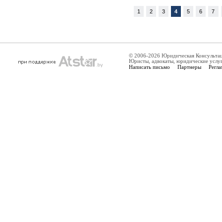
1
2
3
4
5
6
7
© 2006-2026 Юридическая Консульта
Юристы, адвокаты, юридические услу
Написать письмо
Партнеры
Регла