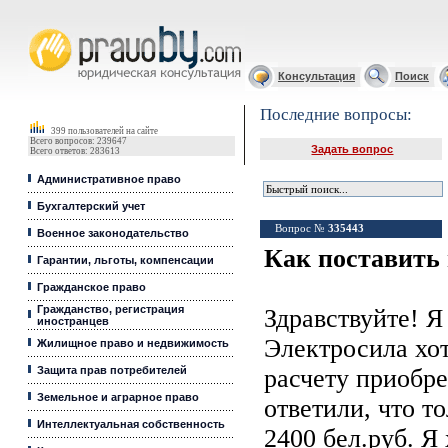
Юридические услуги, Закон, Консультация
Консультация
Поиск
Последние вопросы:
399 пользователей на сайте
Всего вопросов: 239647
Задать вопрос
Всего ответов: 283613
Административное право
Бухгалтерский учет
Вопрос №
335443
Военное законодательство
Как поставить 
Гарантии, льготы, компенсации
Гражданское право
Гражданство, регистрация
Здравствуйте! Я
иностранцев
Электросила хо
Жилищное право и недвижимость
Защита прав потребителей
расчету приобре
Земельное и аграрное право
ответили, что т
Интеллектуальная собственность
2400 бел.руб. Я