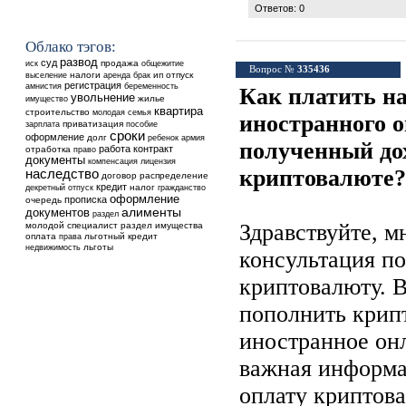
Ответов: 0
Облако тэгов:
развод
суд
продажа
общежитие
иск
Вопрос №
335436
выселение
налоги
аренда
ип
отпуск
брак
регистрация
амнистия
беременность
Как платить на
увольнение
жилье
имущество
квартира
строительство
молодая семья
иностранного о
приватизация
зарплата
пособие
сроки
оформление
долг
ребенок
армия
полученный до
работа
контракт
отработка
право
документы
компенсация
лицензия
криптовалюте?
наследство
договор
распределение
кредит
налог
декретный отпуск
гражданство
оформление
прописка
очередь
документов
алименты
раздел
Здравствуйте, 
молодой специалист
раздел имущества
оплата
льготный кредит
права
недвижимость
льготы
консультация по
криптовалюту. В
пополнить крип
иностранное он
важная информа
оплату криптова