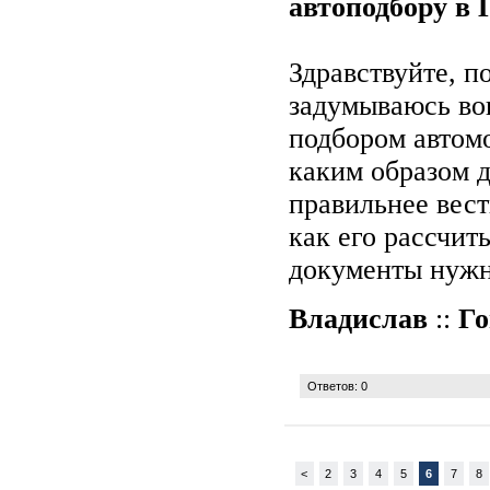
автоподбору в 
Здравствуйте, п
задумываюсь во
подбором автомо
каким образом 
правильнее вес
как его рассчит
документы нужн
Владислав
::
Го
Ответов: 0
<
2
3
4
5
6
7
8