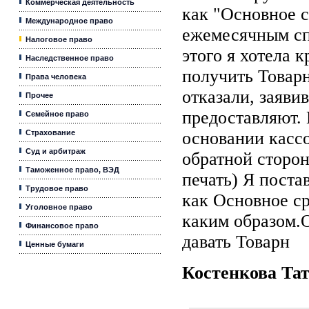
Коммерческая деятельность
как "Основное с
Международное право
ежемесячным сп
Налоговое право
этого я хотела 
Наследственное право
получить Товар
Права человека
отказали, заявив
Прочее
предоставляют. 
Семейное право
Страхование
основании кассо
Суд и арбитраж
обратной сторон
Таможенное право, ВЭД
печать) Я поста
Трудовое право
как Основное сре
Уголовное право
каким образом.
Финансовое право
давать Товарн
Ценные бумаги
Костенкова Та