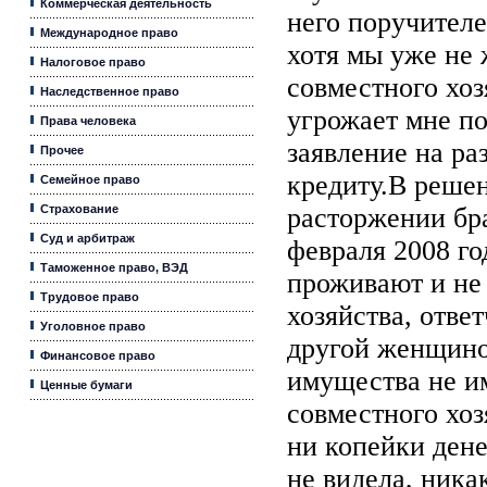
Коммерческая деятельность
него поручителе
Международное право
хотя мы уже не 
Налоговое право
совместного хо
Наследственное право
угрожает мне по
Права человека
заявление на ра
Прочее
кредиту.В решен
Семейное право
Страхование
расторжении бр
Суд и арбитраж
февраля 2008 го
Таможенное право, ВЭД
проживают и не
Трудовое право
хозяйства, отве
Уголовное право
другой женщино
Финансовое право
имущества не им
Ценные бумаги
совместного хоз
ни копейки дене
не видела, ника