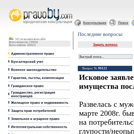
Юридические услуги, Закон, Консультация
Консультация
Поиск
Последние вопросы:
502 пользователя на сайте
Всего вопросов: 239656
Задать вопрос
Всего ответов: 283622
Административное право
Бухгалтерский учет
Вопрос №
99121
Военное законодательство
Исковое заявле
Гарантии, льготы, компенсации
имущества посл
Гражданское право
Гражданство, регистрация
иностранцев
Развелась с муж
Жилищное право и недвижимость
Защита прав потребителей
марте 2008г. б
Земельное и аграрное право
на потребительс
Интеллектуальная собственность
глупости/неопы