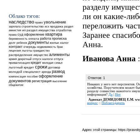
разделу имущес
ли он какие-либ
Облако тэгов:
наследство
увольнение
право
переложить част
строительство
продажа
зарплата
иск
раздел
ип
раздел имущества
отработка
амнистия
Заранее спасибо
квартира
суд
оформление
права
работа
прописка
оплата
беременность
Анна.
документы
долг
ребенок
жилье
налог
контракт
очередь
недвижимость
брак
льготы
лицензия
гражданство
алименты
распределение
имущество
Иванова Анна
:
налоги
отпуск
армия
декретный отпуск
кредит
приватизация
молодая семья
сроки
льготный кредит
договор
развод
молодой специалист
аренда
оформление
компенсация
пособие
Ответов: 1
документов
регистрация
выселение
Никаких у него нет перспектив. О
общежитие
хозяйства. Поручителем может быт
разделу совместно нажитого имуще
информация?
Да
|
Нет
Адвокат ДЕМИДОВЕЦ Е.М. www
вопрос
::
Поблагодарить
Адрес этой страницы:
https://pravo