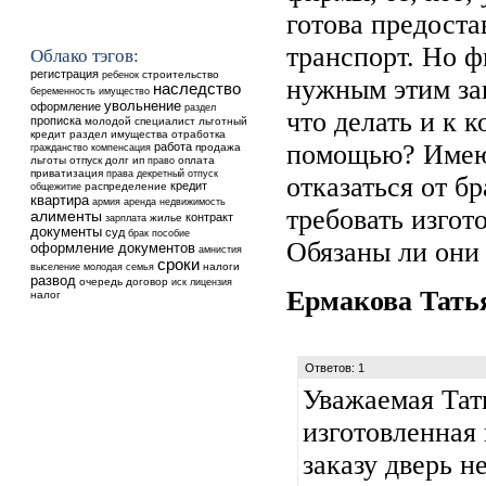
готова предоста
транспорт. Но ф
Облако тэгов:
регистрация
ребенок
строительство
нужным этим за
наследство
беременность
имущество
увольнение
оформление
раздел
что делать и к 
прописка
молодой специалист
льготный
кредит
раздел имущества
отработка
помощью? Имею 
работа
продажа
гражданство
компенсация
льготы
отпуск
долг
ип
оплата
право
приватизация
права
декретный отпуск
отказаться от б
кредит
общежитие
распределение
квартира
аренда
недвижимость
армия
требовать изгот
алименты
контракт
жилье
зарплата
документы
суд
брак
пособие
Обязаны ли они 
оформление документов
амнистия
сроки
выселение
налоги
молодая семья
развод
очередь
договор
иск
лицензия
Ермакова Тат
налог
Ответов: 1
Уважаемая Тат
изготовленная
заказу дверь н