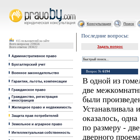
Юридические услуги, Закон, Консультация
Консультация
Поиск
Последние вопросы:
415 пользователей на сайте
Всего вопросов: 239656
Задать вопрос
Всего ответов: 283622
Административное право
Бухгалтерский учет
Вопрос №
6194
Военное законодательство
В одной из гом
Гарантии, льготы, компенсации
две межкомнатн
Гражданское право
Гражданство, регистрация
были произведе
иностранцев
Устанавливала и
Жилищное право и недвижимость
Защита прав потребителей
оказалось, одна
Земельное и аграрное право
по размеру - дв
Интеллектуальная собственность
дверного проем