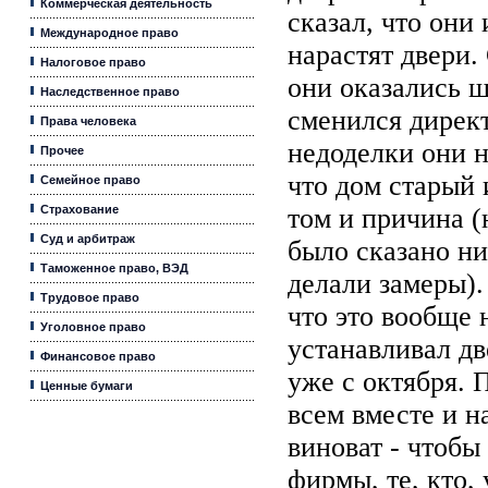
Коммерческая деятельность
сказал, что они 
Международное право
нарастят двери. 
Налоговое право
они оказались ш
Наследственное право
сменился директ
Права человека
недоделки они н
Прочее
что дом старый 
Семейное право
Страхование
том и причина (
Суд и арбитраж
было сказано ни
Таможенное право, ВЭД
делали замеры).
Трудовое право
что это вообще н
Уголовное право
устанавливал дв
Финансовое право
уже с октября. 
Ценные бумаги
всем вместе и н
виноват - чтобы
фирмы, те, кто, 