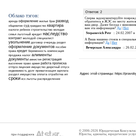
Ответов: 2
Облако тэгов:
Сперва задокументируйте поврежд
развод
оформление
аренда
жилье
брак
обратитесь в ЖЭС по месту житель
квартира
ваш двор. Далее беседа с виновник
суд
общежитие
гражданство
вам эта информация?
Да
|
Нет
налоги
ребенок
строительство
молодая
наследство
Stepanovich Petr
:: 24.02.2007 в 
льготный кредит
семья
контракт
молодой специалист
А Ваша машина стояла в специально
увольнение
договор
очередь
раздел
информация?
Да
|
Нет
оформление документов
пособие
Вечерская Александра
:: 26.02.
кредит
права
беременность
компенсация
алименты
продажа
налог
документы
регистрация
амнистия
работа
прописка
выселение
право
армия
отпуск
лицензия
имущество
декретный отпуск
недвижимость
долг
приватизация
зарплата
Адрес этой страницы:
https://pravo
раздел имущества
оплата
отработка
ип
сроки
льготы
распределение
иск
© 2006-2026 Юридическая Консульта
Юристы, адвокаты, юридические услу