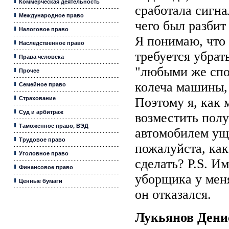
Коммерческая деятельность
сработала сигна
Международное право
чего был разбит
Налоговое право
Я понимаю, что 
Наследственное право
требуется убрат
Права человека
"любыми же спо
Прочее
колеча машины,
Семейное право
Страхование
Поэтому я, как 
Суд и арбитраж
возместить пол
Таможенное право, ВЭД
автомобилем ущ
Трудовое право
пожалуйста, как
Уголовное право
сделать? P.S. И
Финансовое право
уборщика у меня
Ценные бумаги
он отказался.
Лукьянов Ден