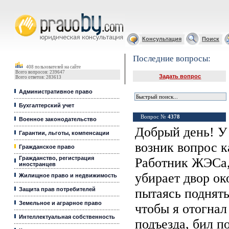
Юридические услуги, Закон, Консультация
Консультация
Поиск
Последние вопросы:
408 пользователей на сайте
Всего вопросов: 239647
Задать вопрос
Всего ответов: 283613
Административное право
Бухгалтерский учет
Вопрос №
4378
Военное законодательство
Добрый день! У
Гарантии, льготы, компенсации
возник вопрос к
Гражданское право
Гражданство, регистрация
Работник ЖЭСа,
иностранцев
убирает двор ок
Жилищное право и недвижимость
Защита прав потребителей
пытаясь поднять
Земельное и аграрное право
чтобы я отогнал
Интеллектуальная собственность
подъезда, бил п