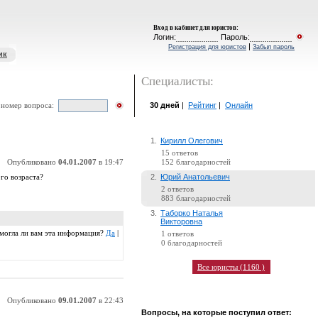
Вход в кабинет для юристов
:
Логин:
Пароль:
|
Регистрация для юристов
Забыл пароль
ик
Специалисты:
30 дней
|
Рейтинг
|
Онлайн
 номер вопроса:
1.
Кирилл Олегович
15 ответов
Опубликовано
04.01.2007
в 19:47
152 благодарностей
2.
Юрий Анатольевич
го возраста?
2 ответов
883 благодарностей
3.
Таборко Наталья
Викторовна
омогла ли вам эта информация?
Да
|
1 ответов
0 благодарностей
Все юристы (1160 )
Опубликовано
09.01.2007
в 22:43
Вопросы, на которые поступил ответ: