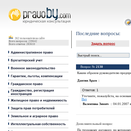
Юридические услуги, Закон, Консультация
Последние вопросы:
362 пользователя на сайте
Всего вопросов: 239642
Задать вопрос
Всего ответов: 283610
Административное право
Бухгалтерский учет
Вопрос №
2130
Военное законодательство
Каким образом руководителю предприя
Гарантии, льготы, компенсации
Давтян Арам
::
Гражданское право
Ответов: 1
Гражданство, регистрация
иностранцев
Уточните, пожалуйста, на основан
Нет
Жилищное право и недвижимость
Валентина Зимич
:: 04.01.2007 в
Защита прав потребителей
Земельное и аграрное право
Интеллектуальная собственность
Дополнительный вопрос
По трудовому договору, по которому 