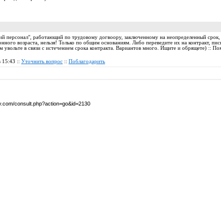
ий персонал", работающий по трудовому догвоору, заключенному на неопределенный срок,
онного возраста, нельзя! Только по общим основаниям. Либо переведите их на контракт, пи
ем увольте в связи с истечением срока контракта. Вариантов много. Ищите и обрящете) :: П
 15:43 ::
Уточнить вопрос
::
Поблагодарить
by.com/consult.php?action=go&id=2130