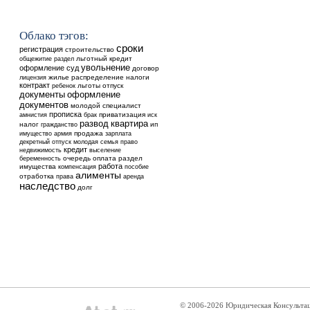
Облако тэгов:
сроки
регистрация
строительство
общежитие
льготный кредит
раздел
увольнение
оформление
суд
договор
жилье
распределение
налоги
лицензия
контракт
ребенок
льготы
отпуск
оформление
документы
документов
молодой специалист
прописка
приватизация
амнистия
брак
иск
квартира
развод
налог
ип
гражданство
продажа
имущество
армия
зарплата
декретный отпуск
молодая семья
право
кредит
недвижимость
выселение
очередь
оплата
раздел
беременность
работа
имущества
компенсация
пособие
алименты
отработка
аренда
права
наследство
долг
© 2006-2026 Юридическая Консульта