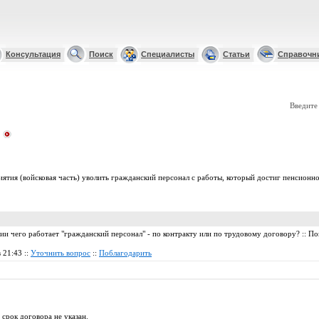
Консультация
Поиск
Специалисты
Статьи
Справочн
Введите
тия (войсковая часть) уволить гражданский персонал с работы, который достиг пенсионно
ии чего работает "гражданский персонал" - по контракту или по трудовому договору? :: П
 21:43 ::
Уточнить вопрос
::
Поблагодарить
срок договора не указан.