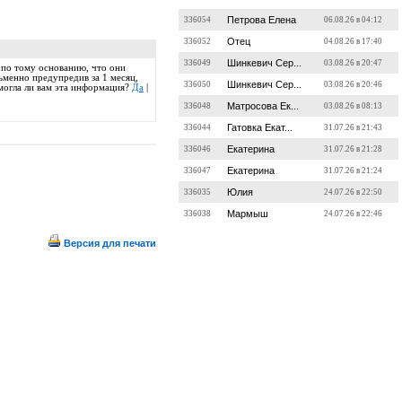
Петрова Елена
336054
06.08.26 в 04:12
Отец
336052
04.08.26 в 17:40
Шинкевич Сер...
336049
03.08.26 в 20:47
 по тому основанию, что они
сьменно предупредив за 1 месяц,
Шинкевич Сер...
336050
03.08.26 в 20:46
омогла ли вам эта информация?
Да
|
Матросова Ек...
336048
03.08.26 в 08:13
Гатовка Екат...
336044
31.07.26 в 21:43
Екатерина
336046
31.07.26 в 21:28
Екатерина
336047
31.07.26 в 21:24
Юлия
336035
24.07.26 в 22:50
Мармыш
336038
24.07.26 в 22:46
Версия для печати