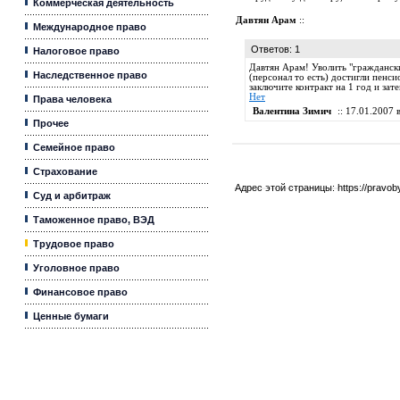
Коммерческая деятельность
Давтян Арам
::
Международное право
Ответов: 1
Налоговое право
Давтян Арам! Уволить "гражданск
Наследственное право
(персонал то есть) достигли пенси
заключите контракт на 1 год и зат
Нет
Права человека
Валентина Зимич
:: 17.01.2007 в
Прочее
Семейное право
Страхование
Адрес этой страницы:
https://pravo
Суд и арбитраж
Таможенное право, ВЭД
Трудовое право
Уголовное право
Финансовое право
Ценные бумаги