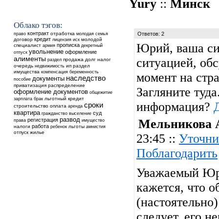
Yury
::
Минск
Облако тэгов:
контракт
отработка
Ответов: 2
право
молодая семья
кредит
договор
молодой
лицензия
иск
Юрий, ваша си
прописка
специалист
армия
декретный
увольнение
оформление
отпуск
алименты
ситуацией, об
продажа
долг
налог
раздел
очередь
недвижимость
ип
раздел
имущества
компенсация
беременность
момент на стр
наследство
документы
пособие
приватизация
распределение
Загляните туда
оформление документов
общежитие
льготный кредит
зарплата
брак
информация?
сроки
строительство
оплата
аренда
квартира
суд
выселение
гражданство
развод
регистрация
Мельникова 
права
имущество
работа
налоги
ребенок
льготы
амнистия
отпуск
жилье
23:45 ::
Уточни
Поблагодарить
Уважаемый Юр
кажется, что о
(настоятельно)
следует, его н