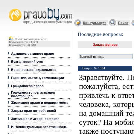
Юридические услуги, Закон, Консультация
Консультация
Поиск
Последние вопросы:
364 пользователя на сайте
Всего вопросов: 239639
Задать вопрос
Всего ответов: 283610
Административное право
Бухгалтерский учет
Вопрос №
1364
Военное законодательство
Здравствуйте. П
Гарантии, льготы, компенсации
пожалуйста, ест
Гражданское право
Гражданство, регистрация
привлечь к отве
иностранцев
человека, котор
Жилищное право и недвижимость
Защита прав потребителей
на домашний те
Земельное и аграрное право
суток? На моби
Интеллектуальная собственность
также поступают