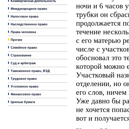
Коммерческая деятельность
ночи и 6 часов 
Международное право
трубки он сбрас
Налоговое право
продолжается по
Наследственное право
течение несколь
Права человека
с его матерью ре
Прочее
числе с участко
Семейное право
Страхование
обосновал это те
Суд и арбитраж
которой можно е
Таможенное право, ВЭД
Участковый назн
Трудовое право
отделении, но о
Уголовное право
его слов, ничем
Финансовое право
Уже давно бы ра
Ценные бумаги
не хочется попа
вот и получаетс